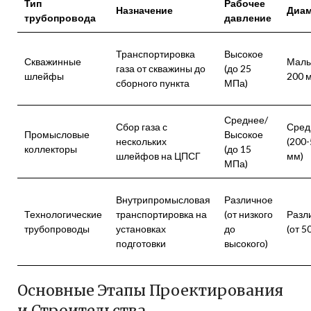
Тип
Рабочее
Назначение
Диам
трубопровода
давление
Транспортировка
Высокое
Скважинные
Малы
газа от скважины до
(до 25
шлейфы
200 
сборного пункта
МПа)
Среднее/
Сбор газа с
Сред
Промысловые
Высокое
нескольких
(200
коллекторы
(до 15
шлейфов на ЦПСГ
мм)
МПа)
Внутрипромысловая
Различное
Технологические
транспортировка на
(от низкого
Разл
трубопроводы
установках
до
(от 5
подготовки
высокого)
Основные Этапы Проектирования
и Строительства