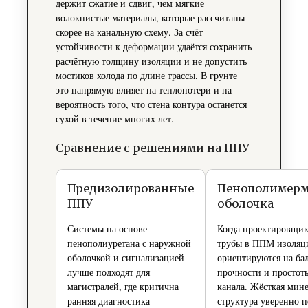
держит сжатие и сдвиг, чем мягкие
волокнистые материалы, которые рассчитаны
скорее на канальную схему. За счёт
устойчивости к деформации удаётся сохранить
расчётную толщину изоляции и не допустить
мостиков холода по длине трассы. В грунте
это напрямую влияет на теплопотери и на
вероятность того, что стена контура останется
сухой в течение многих лет.
Сравнение с решениями на ППУ
Предизолированные
Пенополимерм
ППУ
оболочка
Системы на основе
Когда проектировщи
пенополиуретана с наружной
трубы в ППМ изоляц
оболочкой и сигнализацией
ориентируются на ба
лучше подходят для
прочности и простот
магистралей, где критична
канала. Жёсткая мин
ранняя диагностика
структура уверенно п