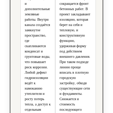
и
сокращается фронт
дополнительные
бетонных работ. В
земляные
проект закладывают
работы. Внутри
изоляцию, которая
канала создаётся
берет на себя и
замкнутое
тепловую, и
пространство,
конструктивную
где
функцию,
скапливаются
удерживая форму
конденсат и
под действием
грунтовые воды,
внешнего давления.
что повышает
При таком подходе
риск коррозии.
линию проще
Любой дефект
вписать в плотную
гидроизоляции
городскую
ведёт к
застройку, обходя
намоканию
существующие сети
утеплителя и
и фундаменты.
росту потерь
Снижается и
тепла, а доступ к
стоимость
отдельным
последующего