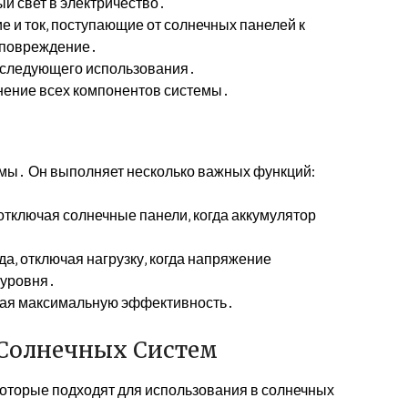
й свет в электричество․
е и ток‚ поступающие от солнечных панелей к
 повреждение․
оследующего использования․
нение всех компонентов системы․
емы․ Он выполняет несколько важных функций:
тключая солнечные панели‚ когда аккумулятор
а‚ отключая нагрузку‚ когда напряжение
 уровня․
вая максимальную эффективность․
 Солнечных Систем
которые подходят для использования в солнечных