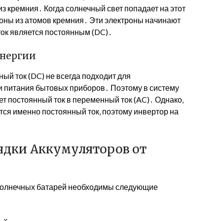
з кремния․ Когда солнечный свет попадает на этот
оны из атомов кремния․ Эти электроны начинают
 ток является постоянным (DC)․
Энергии
й ток (DC) не всегда подходит для
и питания бытовых приборов․ Поэтому в систему
т постоянный ток в переменный ток (AC)․ Однако‚
тся именно постоянный ток‚ поэтому инвертор на
ядки Аккумуляторов от
 солнечных батарей необходимы следующие