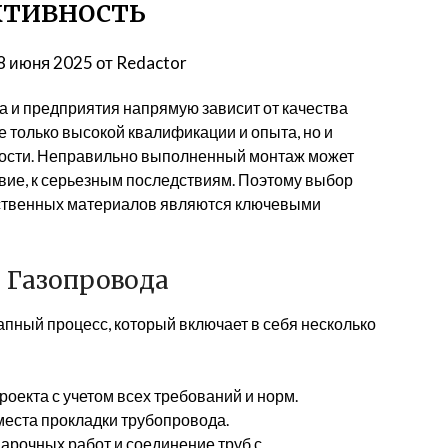
тивность
8 июня 2025
от
Redactor
а и предприятия напрямую зависит от качества
е только высокой квалификации и опыта, но и
ности. Неправильно выполненный монтаж может
ствие, к серьезным последствиям. Поэтому выбор
ественных материалов являются ключевыми
 Газопровода
апный процесс, который включает в себя несколько
оекта с учетом всех требований и норм.
места прокладки трубопровода.
арочных работ и соединение труб с