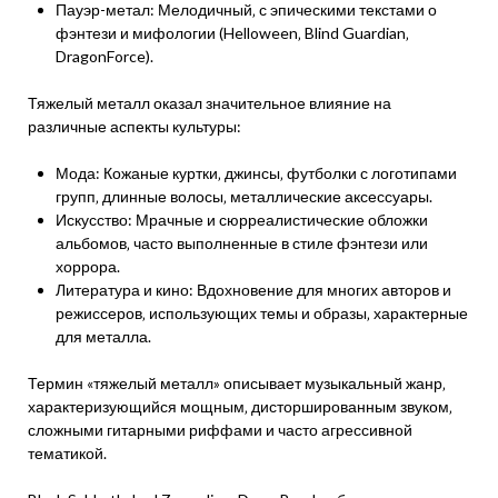
Пауэр-метал: Мелодичный‚ с эпическими текстами о
фэнтези и мифологии (Helloween‚ Blind Guardian‚
DragonForce).
Тяжелый металл оказал значительное влияние на
различные аспекты культуры:
Мода: Кожаные куртки‚ джинсы‚ футболки с логотипами
групп‚ длинные волосы‚ металлические аксессуары.
Искусство: Мрачные и сюрреалистические обложки
альбомов‚ часто выполненные в стиле фэнтези или
хоррора.
Литература и кино: Вдохновение для многих авторов и
режиссеров‚ использующих темы и образы‚ характерные
для металла.
Термин «тяжелый металл» описывает музыкальный жанр‚
характеризующийся мощным‚ дисторшированным звуком‚
сложными гитарными риффами и часто агрессивной
тематикой.