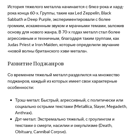
История тяжелого металла начинается с блюз-рока и хард-
рока конца 60-х. Группы‚ такие как Led Zeppelin‚ Black
Sabbath и Deep Purple‚ экспериментировали с более
громким‚ искаженным звуком и мрачными темами‚ заложив
основу для нового жанра. В 70-х годах металл стал более
агрессивным и техничным‚ благодаря таким группам‚ как
Judas Priest и Iron Maiden‚ которые определили звучание
«новой волны британского хэви-метала».
Развитие Поджанров
Со временем тяжелый металл разделился на множество
поджанров‚ каждый из которых имеет свои характерные
особенности:
Трэш-метал: Быстрый‚ агрессивный‚ с политически или
социально острыми текстами (Metallica‚ Slayer‚ Megadeth‚
Anthrax).
Дэт-метал: Экстремально тяжелый‚ с гроулингом и
текстами о смерти‚ насилии и оккультизме (Death‚
Obituary‚ Cannibal Corpse).