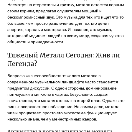
Несмотря на стереотипы и критику‚ металл остается верным
своим корням‚ предлагая слушателям мощный и
бескомпромиссный звук. Это музыка для тех‚ кто ищет что-то
большее‚ чем просто развлечение‚ для тех‚ кто ценит
энергию‚ страсть и мастерство. И‚ наконец‚ это музыка‚
которая объединяет людей по всему миру‚ создавая чувство
общности и принадлежности.
Тяжелый Металл Сегодня: Жив ли
Легенда?
Вопрос о жизнеспособности тяжелого металла в
современном музыкальном ландшафте часто становится
предметом дискуссий. С одной стороны‚ доминирование
поп-музыки и хип-хопа в чартах‚ безусловно‚ создает
впечатление‚ что металл отошел на второй план. Однако‚ это
лишь поверхностное наблюдение. На самом деле‚ металл
жив и процветает‚ просто его экосистема функционирует
несколько иначе‚ чем у мейнстримных жанров.
Аргументы в пользу живучести металла