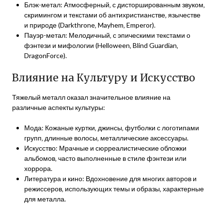
Блэк-метал: Атмосферный‚ с дисторшированным звуком‚
скримингом и текстами об антихристианстве‚ язычестве
и природе (Darkthrone‚ Mayhem‚ Emperor).
Пауэр-метал: Мелодичный‚ с эпическими текстами о
фэнтези и мифологии (Helloween‚ Blind Guardian‚
DragonForce).
Влияние на Культуру и Искусство
Тяжелый металл оказал значительное влияние на
различные аспекты культуры:
Мода: Кожаные куртки‚ джинсы‚ футболки с логотипами
групп‚ длинные волосы‚ металлические аксессуары.
Искусство: Мрачные и сюрреалистические обложки
альбомов‚ часто выполненные в стиле фэнтези или
хоррора.
Литература и кино: Вдохновение для многих авторов и
режиссеров‚ использующих темы и образы‚ характерные
для металла.