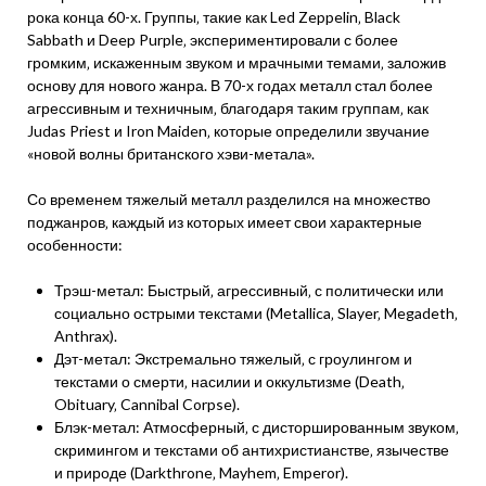
рока конца 60-х. Группы‚ такие как Led Zeppelin‚ Black
Sabbath и Deep Purple‚ экспериментировали с более
громким‚ искаженным звуком и мрачными темами‚ заложив
основу для нового жанра. В 70-х годах металл стал более
агрессивным и техничным‚ благодаря таким группам‚ как
Judas Priest и Iron Maiden‚ которые определили звучание
«новой волны британского хэви-метала».
Со временем тяжелый металл разделился на множество
поджанров‚ каждый из которых имеет свои характерные
особенности:
Трэш-метал: Быстрый‚ агрессивный‚ с политически или
социально острыми текстами (Metallica‚ Slayer‚ Megadeth‚
Anthrax).
Дэт-метал: Экстремально тяжелый‚ с гроулингом и
текстами о смерти‚ насилии и оккультизме (Death‚
Obituary‚ Cannibal Corpse).
Блэк-метал: Атмосферный‚ с дисторшированным звуком‚
скримингом и текстами об антихристианстве‚ язычестве
и природе (Darkthrone‚ Mayhem‚ Emperor).