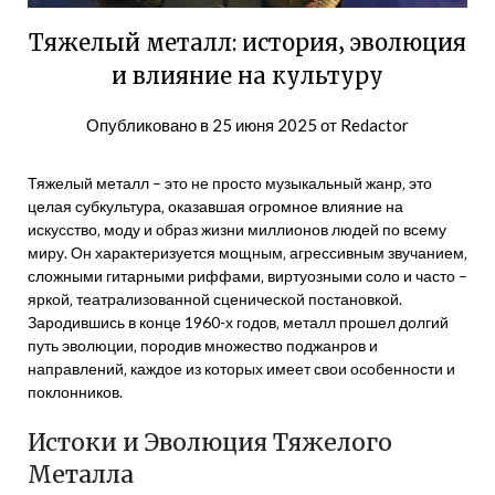
Тяжелый металл: история‚ эволюция
и влияние на культуру
Опубликовано в
25 июня 2025
от
Redactor
Тяжелый металл – это не просто музыкальный жанр‚ это
целая субкультура‚ оказавшая огромное влияние на
искусство‚ моду и образ жизни миллионов людей по всему
миру. Он характеризуется мощным‚ агрессивным звучанием‚
сложными гитарными риффами‚ виртуозными соло и часто –
яркой‚ театрализованной сценической постановкой.
Зародившись в конце 1960-х годов‚ металл прошел долгий
путь эволюции‚ породив множество поджанров и
направлений‚ каждое из которых имеет свои особенности и
поклонников.
Истоки и Эволюция Тяжелого
Металла