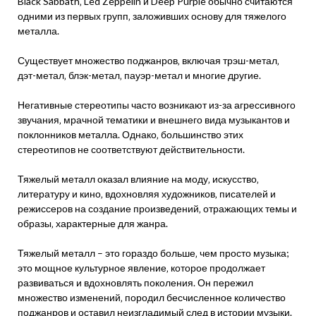
Black Sabbath‚ Led Zeppelin и Deep Purple обычно считаются
одними из первых групп‚ заложивших основу для тяжелого
металла.
Существует множество поджанров‚ включая трэш-метал‚
дэт-метал‚ блэк-метал‚ пауэр-метал и многие другие.
Негативные стереотипы часто возникают из-за агрессивного
звучания‚ мрачной тематики и внешнего вида музыкантов и
поклонников металла. Однако‚ большинство этих
стереотипов не соответствуют действительности.
Тяжелый металл оказал влияние на моду‚ искусство‚
литературу и кино‚ вдохновляя художников‚ писателей и
режиссеров на создание произведений‚ отражающих темы и
образы‚ характерные для жанра.
Тяжелый металл – это гораздо больше‚ чем просто музыка;
это мощное культурное явление‚ которое продолжает
развиваться и вдохновлять поколения. Он пережил
множество изменений‚ породил бесчисленное количество
поджанров и оставил неизгладимый след в истории музыки.