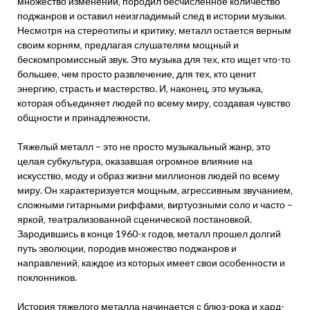
множество изменений‚ породил бесчисленное количество
поджанров и оставил неизгладимый след в истории музыки.
Несмотря на стереотипы и критику‚ металл остается верным
своим корням‚ предлагая слушателям мощный и
бескомпромиссный звук. Это музыка для тех‚ кто ищет что-то
большее‚ чем просто развлечение‚ для тех‚ кто ценит
энергию‚ страсть и мастерство. И‚ наконец‚ это музыка‚
которая объединяет людей по всему миру‚ создавая чувство
общности и принадлежности.
Тяжелый металл – это не просто музыкальный жанр‚ это
целая субкультура‚ оказавшая огромное влияние на
искусство‚ моду и образ жизни миллионов людей по всему
миру. Он характеризуется мощным‚ агрессивным звучанием‚
сложными гитарными риффами‚ виртуозными соло и часто –
яркой‚ театрализованной сценической постановкой.
Зародившись в конце 1960-х годов‚ металл прошел долгий
путь эволюции‚ породив множество поджанров и
направлений‚ каждое из которых имеет свои особенности и
поклонников.
История тяжелого металла начинается с блюз-рока и хард-