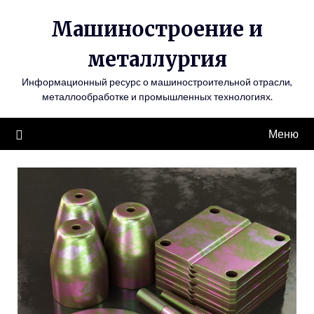
Перейти
Машиностроение и
к
содержимому
металлургия
Информационный ресурс о машиностроительной отрасли,
металлообработке и промышленных технологиях.
Меню