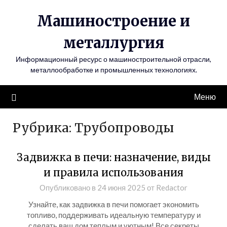
Перейти
Машиностроение и
к
содержимому
металлургия
Информационный ресурс о машиностроительной отрасли,
металлообработке и промышленных технологиях.
Меню
Рубрика:
Трубопроводы
Задвижка в печи: назначение, виды
и правила использования
Опубликовано в
24 июня 2025
от
Redactor
Узнайте, как задвижка в печи помогает экономить
топливо, поддерживать идеальную температуру и
сделать ваш дом теплым и уютным! Все секреты